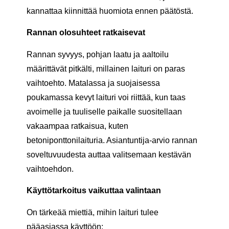
kannattaa kiinnittää huomiota ennen päätöstä.
Rannan olosuhteet ratkaisevat
Rannan syvyys, pohjan laatu ja aaltoilu
määrittävät pitkälti, millainen laituri on paras
vaihtoehto. Matalassa ja suojaisessa
poukamassa kevyt laituri voi riittää, kun taas
avoimelle ja tuuliselle paikalle suositellaan
vakaampaa ratkaisua, kuten
betoniponttonilaituria. Asiantuntija-arvio rannan
soveltuvuudesta auttaa valitsemaan kestävän
vaihtoehdon.
Käyttötarkoitus vaikuttaa valintaan
On tärkeää miettiä, mihin laituri tulee
pääasiassa käyttöön: