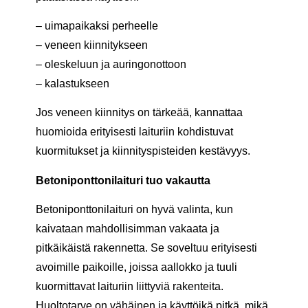
– uimapaikaksi perheelle
– veneen kiinnitykseen
– oleskeluun ja auringonottoon
– kalastukseen
Jos veneen kiinnitys on tärkeää, kannattaa
huomioida erityisesti laituriin kohdistuvat
kuormitukset ja kiinnityspisteiden kestävyys.
Betoniponttonilaituri tuo vakautta
Betoniponttonilaituri on hyvä valinta, kun
kaivataan mahdollisimman vakaata ja
pitkäikäistä rakennetta. Se soveltuu erityisesti
avoimille paikoille, joissa aallokko ja tuuli
kuormittavat laituriin liittyviä rakenteita.
Huoltotarve on vähäinen ja käyttöikä pitkä, mikä