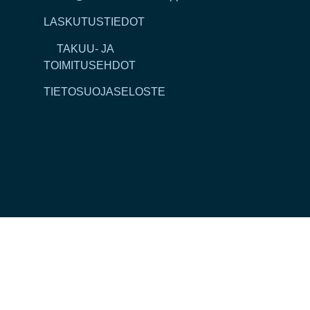
LASKUTUSTIEDOT
TAKUU- JA
TOIMITUSEHDOT
TIETOSUOJASELOSTE
Ammattilaisprojektit:
FLOATING FINLAND /
Suomen
Laiturikauppa Oy