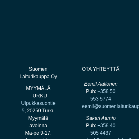
Suomen
OTA YHTEYTTÄ
Laiturikauppa Oy
Eemil Aaltonen
MYYMÄLÄ
Puh:
+358 50
TURKU
553 5774
Ulpukkasuontie
eemil@suomenlaiturikaup
5
, 20250 Turku
Myymälä
Sakari Aarnio
avoinna
Puh:
+358 40
Ma-pe 9-17,
505 4437