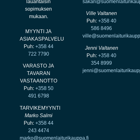
lauantaisin
sakari@suomenlaiturikaup
sopimuksen
Ville Valtanen
mukaan.
Puh:
+358 40
586 8496
MYYNTI JA
ville@suomenlaiturikaupp
ASIAKASPALVELU
Puh:
+358 44
Jenni Valtanen
722 7790
Puh:
+358 40
354 8999
VARASTO JA
jenni@suomenlaiturikaupp
TAVARAN
VASTAANOTTO
Puh:
+358 50
491 6798
TARVIKEMYYNTI
Marko Salmi
Puh:
+358 44
243 4474
marko@suomenlaiturikauppa.fi