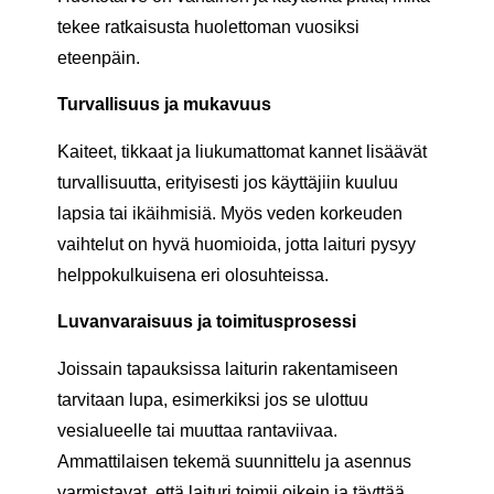
tekee ratkaisusta huolettoman vuosiksi
eteenpäin.
Turvallisuus ja mukavuus
Kaiteet, tikkaat ja liukumattomat kannet lisäävät
turvallisuutta, erityisesti jos käyttäjiin kuuluu
lapsia tai ikäihmisiä. Myös veden korkeuden
vaihtelut on hyvä huomioida, jotta laituri pysyy
helppokulkuisena eri olosuhteissa.
Luvanvaraisuus ja toimitusprosessi
Joissain tapauksissa laiturin rakentamiseen
tarvitaan lupa, esimerkiksi jos se ulottuu
vesialueelle tai muuttaa rantaviivaa.
Ammattilaisen tekemä suunnittelu ja asennus
varmistavat, että laituri toimii oikein ja täyttää