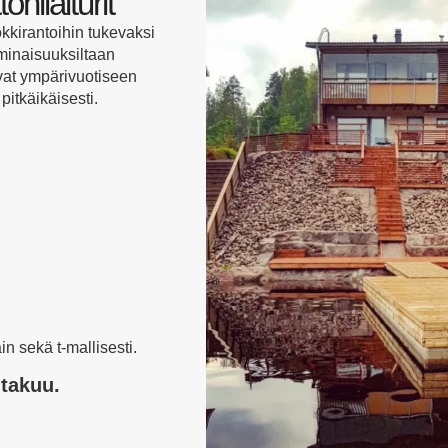
nilaiturit
kkirantoihin tukevaksi
 Ominaisuuksiltaan
ivat ympärivuotiseen
pitkäikäisesti.
in sekä t-mallisesti.
takuu.