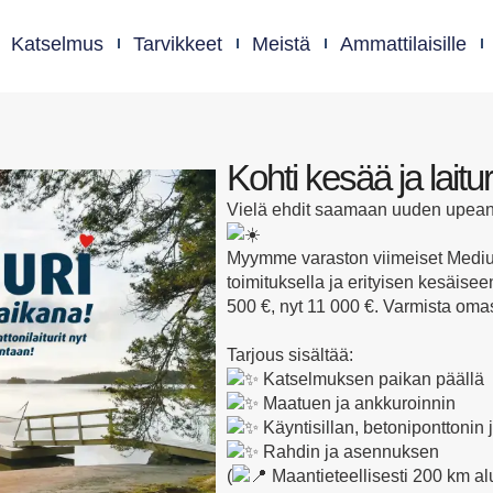
Katselmus
Tarvikkeet
Meistä
Ammattilaisille
Kohti kesää ja laitu
Vielä ehdit saamaan uuden upean
Myymme varaston viimeiset Medium
toimituksella ja erityisen kesäise
500 €, nyt 11 000 €. Varmista omas
Tarjous sisältää:
Katselmuksen paikan päällä
Maatuen ja ankkuroinnin
Käyntisillan, betoniponttonin
Rahdin ja asennuksen
(
Maantieteellisesti 200 km alu