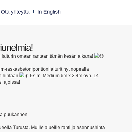
Ota yhteyttä
In English
riunelmia!
 laiturin omaan rantaan tämän kesän aikana!
-raskasbetoniponttonilaiturit nyt nopealla
en hintaan
Esim. Medium 6m x 2.4m ovh. 14
i ajoissa!
 ja puukannen
eella Turusta. Muille alueille rahti ja asennushinta