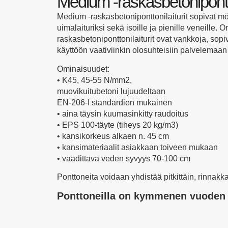
Medium -raskasbetonipontto
Medium -raskasbetoniponttonilaiturit sopivat mö
uimalaituriksi sekä isoille ja pienille veneille.
raskasbetoniponttonilaiturit ovat vankkoja, sop
käyttöön vaativiinkin olosuhteisiin palvelemaan 
Ominaisuudet:
•⁠ ⁠K45, 45-55 N/mm2,
muovikuitubetoni lujuudeltaan
EN-206-I standardien mukainen
•⁠ ⁠aina täysin kuumasinkitty raudoitus
•⁠ ⁠EPS 100-täyte (tiheys 20 kg/m3)
•⁠ ⁠kansikorkeus alkaen n. 45 cm
•⁠ ⁠kansimateriaalit asiakkaan toiveen mukaan
•⁠ ⁠vaadittava veden syvyys 70-100 cm
Ponttoneita voidaan yhdistää pitkittäin, rinnakka
Ponttoneilla on kymmenen vuoden 